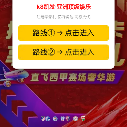
k8凯发·亚洲顶级娱乐
注册享豪礼·亿万奖池·高额无忧